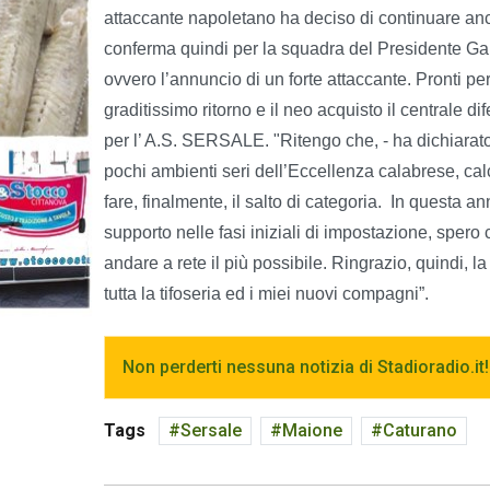
attaccante napoletano ha deciso di continuare anco
conferma quindi per la squadra del Presidente Gallo
ovvero l’annuncio di un forte attaccante. Pronti per
graditissimo ritorno e il neo acquisto il centrale 
per l’ A.S. SERSALE. "Ritengo che, - ha dichiarato M
pochi ambienti seri dell’Eccellenza calabrese, ca
fare, finalmente, il salto di categoria. In questa a
supporto nelle fasi iniziali di impostazione, spero
andare a rete il più possibile. Ringrazio, quindi, 
tutta la tifoseria ed i miei nuovi compagni”.
Non perderti nessuna notizia di Stadioradio.it!
Tags
Sersale
Maione
Caturano