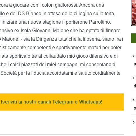
ra a giocare con i colori giallorossi. Ancora una
 e del DS Bianco in attesa della ciliegina sulla torta,
 iniziare una nuova stagione il portierone Parrottino,
difensivo ex Isola Giovanni Maione che ha optato di firmare
aione - sia la Dirigenza tutta che la tifoseria, siano fra i
lcisticamente competenti e sportivamente maturi per poter
nnata sportiva oltre al collaudato mio gioco difensivo e di
p
 che i calci piazzati dei miei compagni mi consentano di
la Società per la fiducia accordatami e saluto cordialmente
d
 Iscriviti ai nostri canali Telegram o Whatsapp!
o