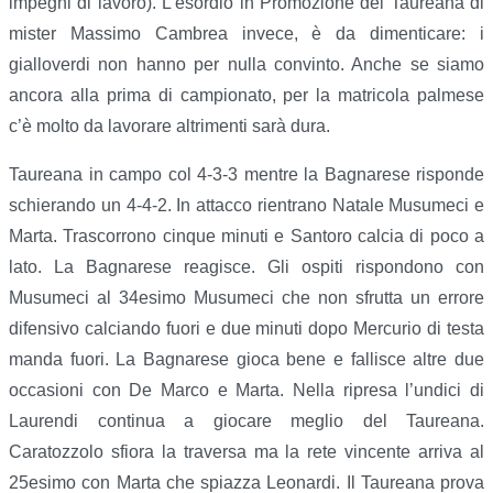
impegni di lavoro). L’esordio in Promozione del Taureana di
mister Massimo Cambrea invece, è da dimenticare: i
gialloverdi non hanno per nulla convinto. Anche se siamo
ancora alla prima di campionato, per la matricola palmese
c’è molto da lavorare altrimenti sarà dura.
Taureana in campo col 4-3-3 mentre la Bagnarese risponde
schierando un 4-4-2. In attacco rientrano Natale Musumeci e
Marta. Trascorrono cinque minuti e Santoro calcia di poco a
lato. La Bagnarese reagisce. Gli ospiti rispondono con
Musumeci al 34esimo Musumeci che non sfrutta un errore
difensivo calciando fuori e due minuti dopo Mercurio di testa
manda fuori. La Bagnarese gioca bene e fallisce altre due
occasioni con De Marco e Marta. Nella ripresa l’undici di
Laurendi continua a giocare meglio del Taureana.
Caratozzolo sfiora la traversa ma la rete vincente arriva al
25esimo con Marta che spiazza Leonardi. Il Taureana prova