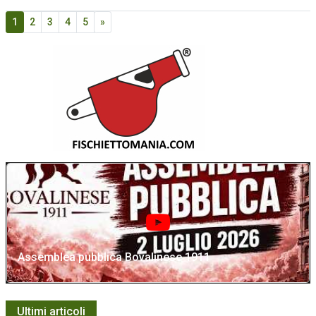
1
2
3
4
5
»
Assemblea pubblica Bovalinese 1911
Ultimi articoli