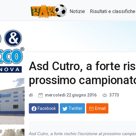
Notizie
Risultati e classifich
Asd Cutro, a forte ris
prossimo campionato
di
mercoledì 22 giugno 2016
3773
Facebook
Twitter
Email
Asd Cutro, a forte rischio l'iscrizione al prossimo campi