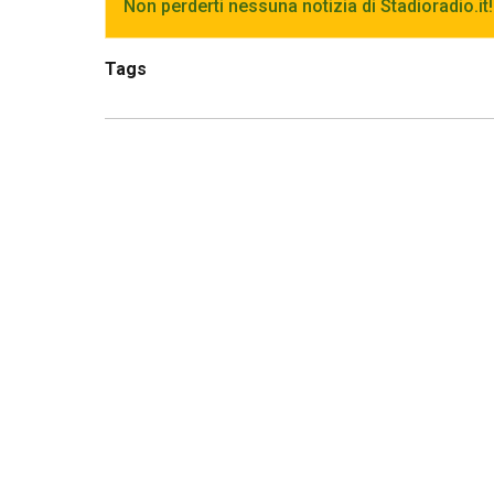
Non perderti nessuna notizia di Stadioradio.it!
Tags