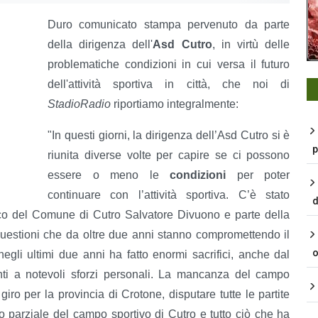
Duro comunicato stampa pervenuto da parte
della dirigenza dell'
Asd Cutro
, in virtù delle
problematiche condizioni in cui versa il futuro
dell'attività sportiva in città, che noi di
StadioRadio
riportiamo integralmente:
"In questi giorni, la dirigenza dell’Asd Cutro si è
p
riunita diverse volte per capire se ci possono
essere o meno le
condizioni
per poter
continuare con l’attività sportiva. C’è stato
d
aco del Comune di Cutro Salvatore Divuono e parte della
e questioni che da oltre due anni stanno compromettendo il
o
li ultimi due anni ha fatto enormi sacrifici, anche dal
nti a notevoli sforzi personali. La mancanza del campo
 giro per la provincia di Crotone, disputare tutte le partite
zo parziale del campo sportivo di Cutro e tutto ciò che ha