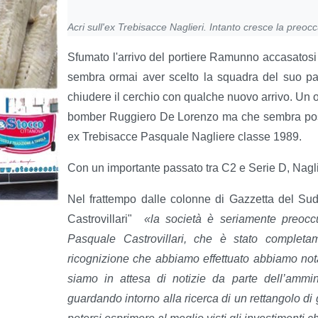
Acri sull'ex Trebisacce Naglieri. Intanto cresce la preocc
Sfumato l'arrivo del portiere Ramunno accasatos
sembra ormai aver scelto la squadra del suo pae
chiudere il cerchio con qualche nuovo arrivo. Un 
bomber Ruggiero De Lorenzo ma che sembra possa
ex Trebisacce Pasquale Nagliere classe 1989.
Con un importante passato tra C2 e Serie D, Naglie
Nel frattempo dalle colonne di Gazzetta del Su
Castrovillari"
«la società è seriamente preocc
Pasquale Castrovillari, che è stato complet
ricognizione che abbiamo effettuato abbiamo not
siamo in attesa di notizie da parte dell’amm
guardando intorno alla ricerca di un rettangolo di