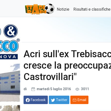
Notizie
Risultati e classifich
Acri sull'ex Trebisac
cresce la preoccupaz
Castrovillari"
di
martedì 5 luglio 2016
3011
Facebook
Twitter
Email