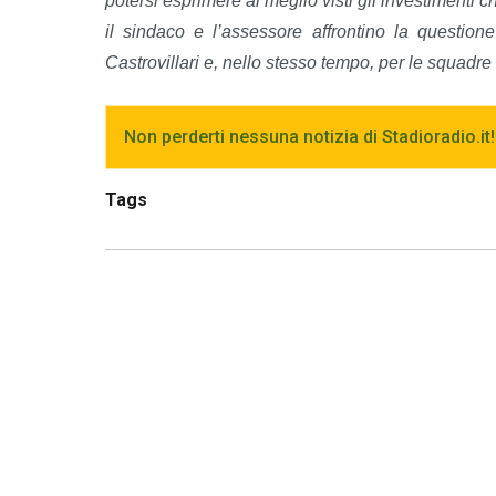
potersi esprimere al meglio visti gli investimenti 
il sindaco e l’assessore affrontino la question
Castrovillari e, nello stesso tempo, per le squadr
Non perderti nessuna notizia di Stadioradio.it!
Tags