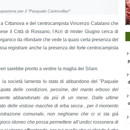
upazione per il "Pasquale Castrovillari"
i a Cittanova e del centrocampista Vincenzo Catalano che
se il Città di Rossano, l'Acri di mister Giugno cerca di
organico da rifondare che vede la quasi certa presenza del
 registrare anche la presenza del forte centrocampista
p
ri sarebbe pronto a vestire la maglia dei Silani.
d la società lamenta lo stato di abbandono del "Paquale
d
upata delle condizioni, pessime, del manto erboso del
amente abbandonato da più di un mese. Dalle ultime
o
ato delle vistose macchie di erba secca , per il momento
inistrazione comunale, non neghiamo che ci si sta già
 gioco idoneo che possa permettere all’undici rossonera di