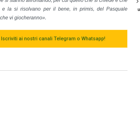
che si stanno affrontando, per cui quello che si chiede è che
e e la si risolvano per il bene, in primis, del Pasquale
u
e che vi giocheranno».
 Iscriviti ai nostri canali Telegram o Whatsapp!