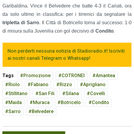
Garibaldina. Vince il Belvedere che batte 4-3 il Cariati, ora
da solo ultimo in classifica: per i tirrenici da segnalare la
tripletta di Sarro
. Il Città di Botricello torna al successo: 1-0
di misura sulla Juvenilia con gol decisivo di
Condito
.
Non perderti nessuna notizia di Stadioradio.it! Iscriviti
ai nostri canali Telegram o Whatsapp!
Tags
Promozione
COTRONEI
Amantea
Riolo
Fabiano
Rizzo
Aprigliano
Stillitano
San Fili
Silana
Covelli
Maida
Muraca
Botricelo
Condito
Sarro
Belvedere