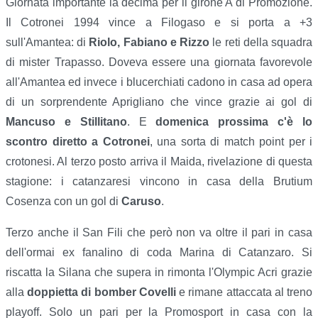
Giornata importante la decima per il girone A di Promozione.
Il Cotronei 1994 vince a Filogaso e si porta a +3
sull'Amantea: di
Riolo, Fabiano e Rizzo
le reti della squadra
di mister Trapasso. Doveva essere una giornata favorevole
all'Amantea ed invece i blucerchiati cadono in casa ad opera
di un sorprendente Aprigliano che vince grazie ai gol di
Mancuso e Stillitano
. E
domenica prossima c'è lo
scontro diretto a Cotronei
, una sorta di match point per i
crotonesi. Al terzo posto arriva il Maida, rivelazione di questa
stagione: i catanzaresi vincono in casa della Brutium
Cosenza con un gol di
Caruso
.
Terzo anche il San Fili che però non va oltre il pari in casa
dell'ormai ex fanalino di coda Marina di Catanzaro. Si
riscatta la Silana che supera in rimonta l'Olympic Acri grazie
alla
doppietta di bomber Covelli
e rimane attaccata al treno
playoff. Solo un pari per la Promosport in casa con la