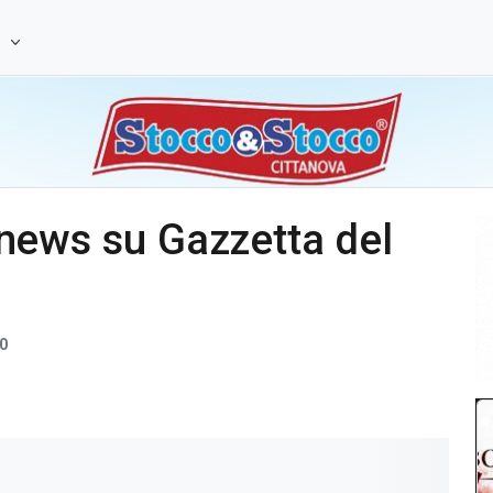
e
le news su Gazzetta del
0