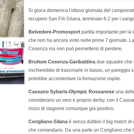
Si gioca domenica l'ottava giornata del campionato
recupero San Fili-Silana, terminato 6-2 per i sangi
Belvedere-Promosport
partita importante per la 
che non ha ancora vinto nelle prime 7 giornate. L
Cosenza ma non può permettersi di perdere.
Brutium Cosenza-Garibaldina
due squadre che s
rischierebbe di trascinarle in basso, un pareggio 
potrebbe accontentare la formazione ospite.
Cassano Sybaris-Olympic Rossanese
una delle
considerarsi un vero e proprio derby, con il Cassan
inizio di stagione comunque già positivo.
Corigliano-Silana
è senza dubbio il big match di 
che comandano. Da una parte un Corigliano che ha l