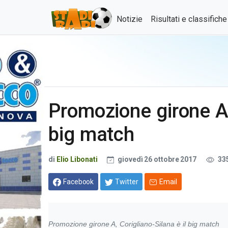
Notizie
Risultati e classifich
Promozione girone A, 
big match
di
Elio Libonati
giovedì 26 ottobre 2017
33
Facebook
Twitter
Email
Promozione girone A, Corigliano-Silana è il big match