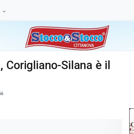
e
Corigliano-Silana è il
56