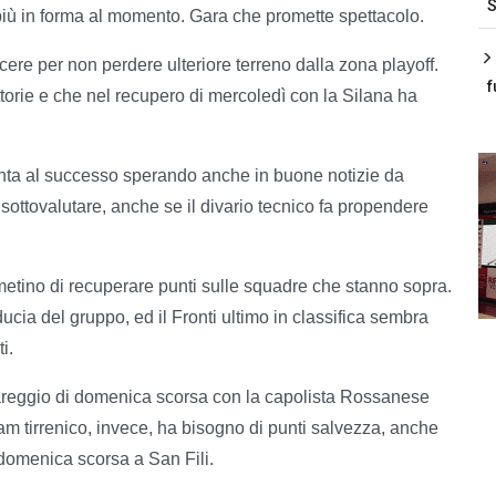
S
più in forma al momento. Gara che promette spettacolo.
cere per non perdere ulteriore terreno dalla zona playoff.
f
ittorie e che nel recupero di mercoledì con la Silana ha
punta al successo sperando anche in buone notizie da
ottovalutare, anche se il divario tecnico fa propendere
etino di recuperare punti sulle squadre che stanno sopra.
ducia del gruppo, ed il Fronti ultimo in classifica sembra
i.
areggio di domenica scorsa con la capolista Rossanese
team tirrenico, invece, ha bisogno di punti salvezza, anche
' domenica scorsa a San Fili.