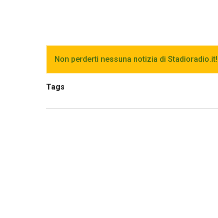
Non perderti nessuna notizia di Stadioradio.it!
Tags