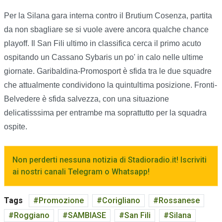
Per la Silana gara interna contro il Brutium Cosenza, partita
da non sbagliare se si vuole avere ancora qualche chance
playoff. Il San Fili ultimo in classifica cerca il primo acuto
ospitando un Cassano Sybaris un po' in calo nelle ultime
giornate. Garibaldina-Promosport è sfida tra le due squadre
che attualmente condividono la quintultima posizione. Fronti-
Belvedere è sfida salvezza, con una situazione
delicatisssima per entrambe ma soprattutto per la squadra
ospite.
Non perderti nessuna notizia di Stadioradio.it! Iscriviti
ai nostri canali Telegram o Whatsapp!
Tags
Promozione
Corigliano
Rossanese
Roggiano
SAMBIASE
San Fili
Silana