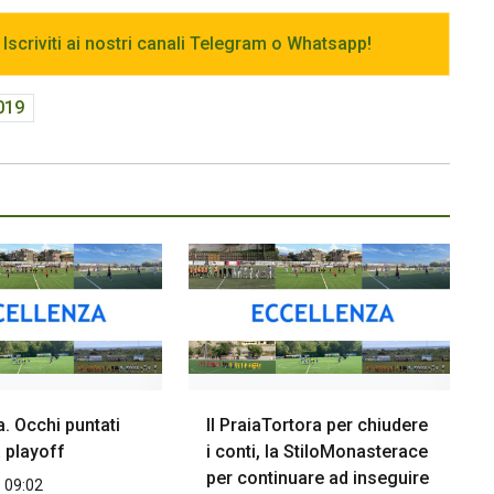
 Iscriviti ai nostri canali Telegram o Whatsapp!
019
. Occhi puntati
Il PraiaTortora per chiudere
 playoff
i conti, la StiloMonasterace
per continuare ad inseguire
 09:02