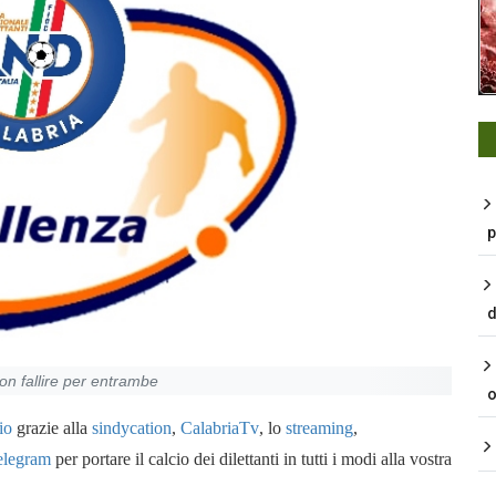
p
d
non fallire per entrambe
o
io
grazie alla
s
i
nd
y
cation
,
CalabriaTv
, lo
streaming
,
telegram
per portare il calcio dei dilettanti in tutti i modi alla vostra