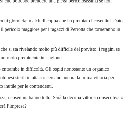
enza che potrebbe prendere una piega pericolosissima se non
pochi giorni dal match di coppa che ha premiato i cosentini. Dato
rà il pericolo maggiore per i ragazzi di Perrotta che torneranno in
 che si sta rivelando molto più difficile del previsto, i reggini se
e un ruolo preminente in stagione.
 entrambe in difficoltà. Gli ospiti nonostante un organico
tonesi sterili in attacco cercano ancora la prima vittoria per
to inutile per le contendenti.
nza, i cosentini hanno tutto. Sarà la decima vittoria consecutiva o
serà l’impresa?