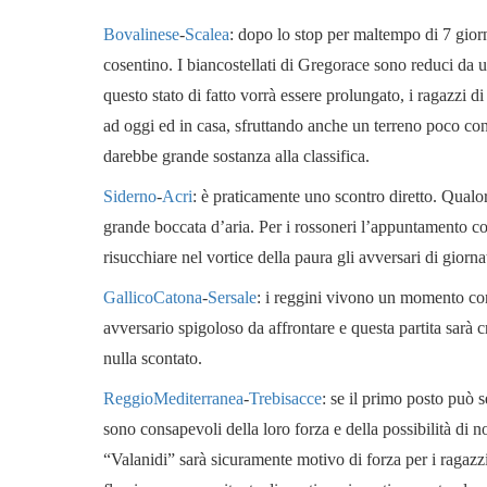
Bovalinese
-
Scalea
: dopo lo stop per maltempo di 7 gior
cosentino. I biancostellati di Gregorace sono reduci da un
questo stato di fatto vorrà essere prolungato, i ragazzi 
ad oggi ed in casa, sfruttando anche un terreno poco con
darebbe grande sostanza alla classifica.
Siderno
-
Acri
: è praticamente uno scontro diretto. Qualo
grande boccata d’aria. Per i rossoneri l’appuntamento con
risucchiare nel vortice della paura gli avversari di giorn
GallicoCatona
-
Sersale
: i reggini vivono un momento con
avversario spigoloso da affrontare e questa partita sarà 
nulla scontato.
ReggioMediterranea
-
Trebisacce
: se il primo posto può
sono consapevoli della loro forza e della possibilità di no
“Valanidi” sarà sicuramente motivo di forza per i ragazzi