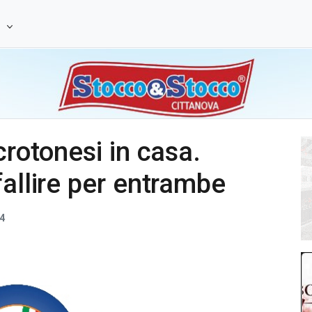
e
crotonesi in casa.
fallire per entrambe
4