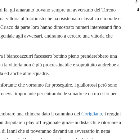
u
ni fa, gli amaranto trovano sempre un avversario del Tirreno
a vittoria al fotofinish che ha risistemato classifica e morale e
di Criaco da parte loro hanno dimostrato numeri interessanti fino
geniale agli avversari, andranno a cercare una vittoria che
ra i biancoazzurri facessero bottino pieno prenderebbero una
 la vittoria non è più procrastinabile e soprattutto andrebbe a
ata ed anche altre squadre.
fortante che vorranno far proseguire, i giallorossi però sono
crocevia importante per entrambe le squadre e da un esito per
 sembrare una chimera dato il cammino del
Corigliano
, i reggini
n disputare i play off regionale grazie ai distacchi e ritornare a
 di Iannì che si troveranno davanti un avversario in netta