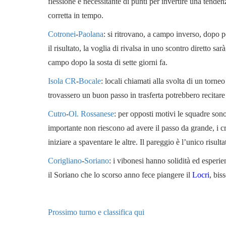
flessione e necessitante di punti per invertire una tend
corretta in tempo.
Cotronei
-
Paolana
: si ritrovano, a campo inverso, dopo 
il risultato, la voglia di rivalsa in uno scontro diretto sa
campo dopo la sosta di sette giorni fa.
Isola CR
-
Bocale
: locali chiamati alla svolta di un torneo
trovassero un buon passo in trasferta potrebbero recitar
Cutro
-
Ol. Rossanese
: per opposti motivi le squadre sono
importante non riescono ad avere il passo da grande, i cro
iniziare a spaventare le altre. Il pareggio è l’unico risulta
Corigliano
-
Soriano
: i vibonesi hanno solidità ed esperie
il Soriano che lo scorso anno fece piangere il
Locri
, bis
Prossimo turno e classifica qui