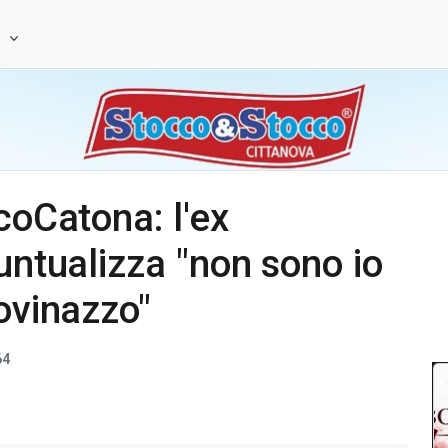
e
coCatona: l'ex
untualizza "non sono io
ovinazzo"
64