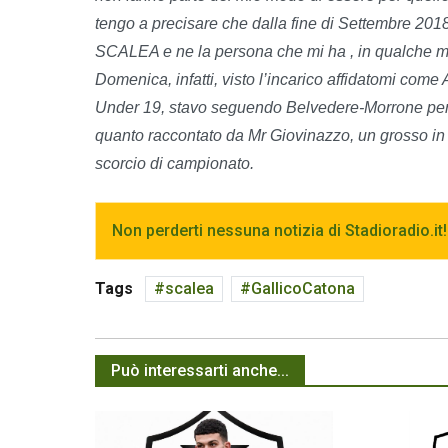
tengo a precisare che dalla fine di Settemb
SCALEA e ne la persona che mi ha , in qualche modo
Domenica, infatti, visto l’incarico affidatomi come
Under 19, stavo seguendo Belvedere-Morrone per v
quanto raccontato da Mr Giovinazzo, un grosso in 
scorcio di campionato.
Non perderti nessuna notizia di Stadioradio.it!
Tags
scalea
GallicoCatona
Può interessarti anche...