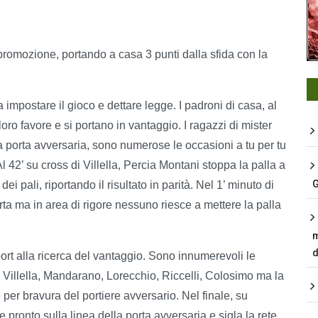
promozione, portando a casa 3 punti dalla sfida con la
 a impostare il gioco e dettare legge. I padroni di casa, al
loro favore e si portano in vantaggio. I ragazzi di mister
la porta avversaria, sono numerose le occasioni a tu per tu
 Al 42’ su cross di Villella, Percia Montani stoppa la palla a
G
 dei pali, riportando il risultato in parità. Nel 1’ minuto di
orta ma in area di rigore nessuno riesce a mettere la palla
m
d
rt alla ricerca del vantaggio. Sono innumerevoli le
 Villella, Mandarano, Lorecchio, Riccelli, Colosimo ma la
per bravura del portiere avversario. Nel finale, su
 pronto sulla linea della porta avversaria e sigla la rete