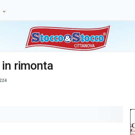
e
 in rimonta
224