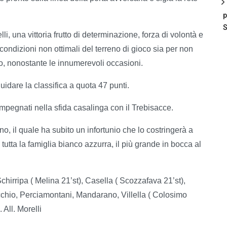
p
S
i, una vittoria frutto di determinazione, forza di volontà e
e condizioni non ottimali del terreno di gioco sia per non
gio, nonostante le innumerevoli occasioni.
uidare la classifica a quota 47 punti.
mpegnati nella sfida casalinga con il Trebisacce.
o, il quale ha subito un infortunio che lo costringerà a
 tutta la famiglia bianco azzurra, il più grande in bocca al
chirripa ( Melina 21’st), Casella ( Scozzafava 21’st),
ecchio, Perciamontani, Mandarano, Villella ( Colosimo
 All. Morelli