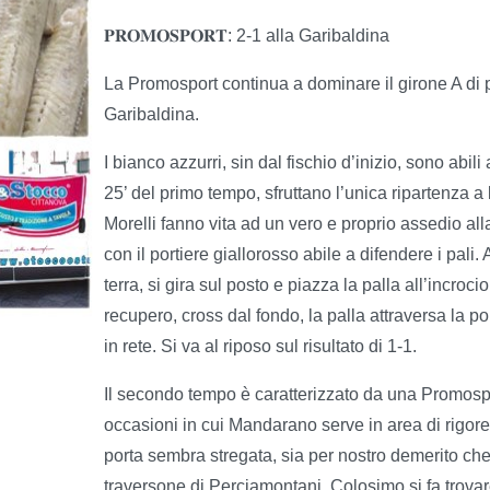
𝐏𝐑𝐎𝐌𝐎𝐒𝐏𝐎𝐑𝐓: 2-1 alla Garibaldina
La Promosport continua a dominare il girone A di 
Garibaldina.
I bianco azzurri, sin dal fischio d’inizio, sono abili
25’ del primo tempo, sfruttano l’unica ripartenza a 
Morelli fanno vita ad un vero e proprio assedio al
con il portiere giallorosso abile a difendere i pali.
terra, si gira sul posto e piazza la palla all’incrocio
recupero, cross dal fondo, la palla attraversa la p
in rete. Si va al riposo sul risultato di 1-1.
Il secondo tempo è caratterizzato da una Promospo
occasioni in cui Mandarano serve in area di rigore
porta sembra stregata, sia per nostro demerito che 
traversone di Perciamontani, Colosimo si fa trovare