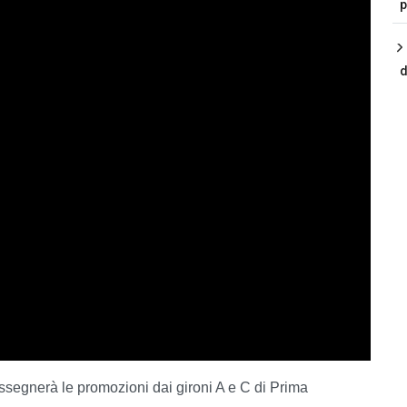
p
d
ssegnerà le promozioni dai gironi A e C di Prima