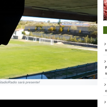
n
P
s
 StadioRadio sarà presente!