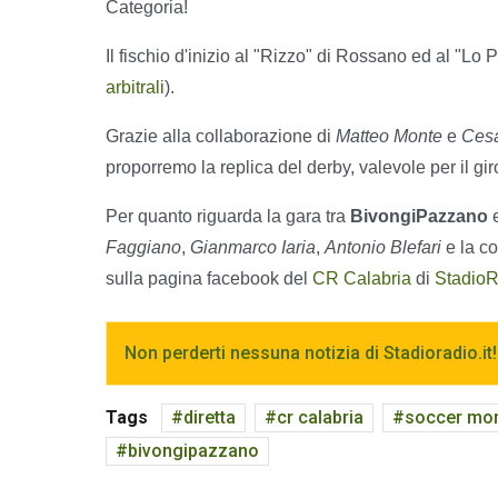
Categoria!
Il fischio d'inizio al "Rizzo" di Rossano ed al "Lo P
arbitrali
).
Grazie alla collaborazione di
Matteo Monte
e
Cesa
proporremo la replica del derby, valevole per il gir
Per quanto riguarda la gara tra
BivongiPazzano
Faggiano
,
Gianmarco Iaria
,
Antonio Blefari
e la c
sulla pagina facebook del
CR Calabria
di
StadioR
Non perderti nessuna notizia di Stadioradio.it!
Tags
diretta
cr calabria
soccer mon
bivongipazzano