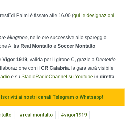
resti"di Palmi è fissato alle 16.00 (
qui le designazioni
re Mingrone
, nelle ore successive allo spareggio,
one A, tra
Real Montalto
e
Soccer Montalto
.
e
Vigor 1919
, valida per il girone C, grazie a
Demetrio
ollaborazione con il
CR Calabria
, la gara sarà visibile
adio
e su
StadioRadioChannel su Youtube
in diretta
!
 Iscriviti ai nostri canali Telegram o Whatsapp!
talto
real montalto
vigor1919