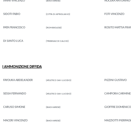
IANNI VINCENZO
NOCERA ANTONINO
(BAGNARESE)
SIDOTI FABIO
FOTI VINCENZO
(CITTA DI APRIGLIANO)
PATA FRANCESCO
ROSITO MATTIA FRA
(ROMBIOLESE)
DI SANTO LUCA
(TREBISACCE CALCIO)
I AMMONIZIONE DIFFIDA
FAYOUKA ABDELKADER
PIZZINI GUSTAVO
(ATLETICO SAN LUCIDO)
SESSA FERNANDO
CAMPORA CARMINE
(ATLETICO SAN LUCIDO)
CARUSO SIMONE
GIOFFRE DOMENICO
(BAGNARESE)
MACERI VINCENZO
MAZZIOTTI PIERPAO
(BAGNARESE)