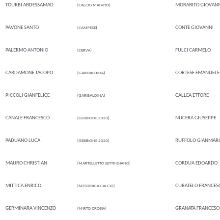
TOURBI ABDESSAMAD
MORABITO GIOVAN
(CALCIO MALVITO)
PAVONE SANTO
CONTE GIOVANNI
(CAMPESE)
PALERMO ANTONIO
FULCI CARMELO
(CERVA)
CARDAMONE JACOPO
CORTESE EMANUELE
(GARIBALDINA)
PICCOLI GIANFELICE
CALLEA ETTORE
(GARIBALDINA)
CANALE FRANCESCO
NUCERA GIUSEPPE
(GEBBIONE 2020)
PADUANO LUCA
RUFFOLO GIANMAR
(GEBBIONE 2020)
MAURO CHRISTIAN
CORDUA EDOARDO
(MARTELLETTO SETTINGIANO)
MITTICA ENRICO
CURATELO FRANCES
(MESORACA CALCIO)
GERMINARA VINCENZO
GRANATA FRANCESC
(MIRTO CROSIA)