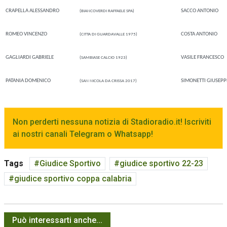
CRAPELLA ALESSANDRO
SACCO ANTONIO
(BIANCOVERDI RAFFAELE SPA)
ROMEO VINCENZO
COSTA ANTONIO
(CITTA DI GUARDAVALLE 1975)
GAGLIARDI GABRIELE
VASILE FRANCESCO
(SAMBIASE CALCIO 1923)
PATANIA DOMENICO
SIMONETTI GIUSEPP
(SAN NICOLA DA CRISSA 2017)
Non perderti nessuna notizia di Stadioradio.it! Iscriviti
ai nostri canali Telegram o Whatsapp!
Tags
Giudice Sportivo
giudice sportivo 22-23
giudice sportivo coppa calabria
Può interessarti anche...