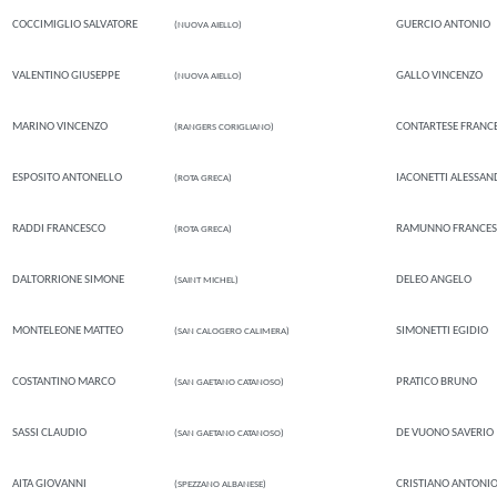
COCCIMIGLIO SALVATORE
GUERCIO ANTONIO
(NUOVA AIELLO)
VALENTINO GIUSEPPE
GALLO VINCENZO
(NUOVA AIELLO)
MARINO VINCENZO
CONTARTESE FRANC
(RANGERS CORIGLIANO)
ESPOSITO ANTONELLO
IACONETTI ALESSA
(ROTA GRECA)
RADDI FRANCESCO
RAMUNNO FRANCE
(ROTA GRECA)
DALTORRIONE SIMONE
DELEO ANGELO
(SAINT MICHEL)
MONTELEONE MATTEO
SIMONETTI EGIDIO
(SAN CALOGERO CALIMERA)
COSTANTINO MARCO
PRATICO BRUNO
(SAN GAETANO CATANOSO)
SASSI CLAUDIO
DE VUONO SAVERIO
(SAN GAETANO CATANOSO)
AITA GIOVANNI
CRISTIANO ANTONI
(SPEZZANO ALBANESE)