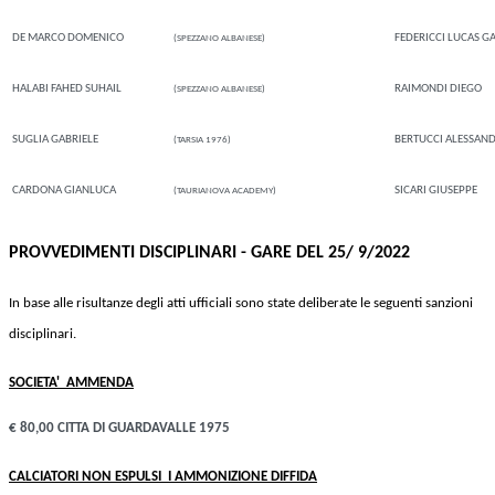
DE MARCO DOMENICO
FEDERICCI LUCAS G
(SPEZZANO ALBANESE)
HALABI FAHED SUHAIL
RAIMONDI DIEGO
(SPEZZANO ALBANESE)
SUGLIA GABRIELE
BERTUCCI ALESSAN
(TARSIA 1976)
CARDONA GIANLUCA
SICARI GIUSEPPE
(TAURIANOVA ACADEMY)
PROVVEDIMENTI DISCIPLINARI - GARE DEL 25/ 9/2022
In base alle risultanze degli atti ufficiali sono state deliberate le seguenti sanzioni
disciplinari.
SOCIETA'
AMMENDA
€ 80,00 CITTA DI GUARDAVALLE 1975
CALCIATORI NON ESPULSI
I AMMONIZIONE DIFFIDA