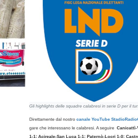
Gli highlights delle squadre calabresi in serie D per il tu
Direttamente dal nostro
canale YouTube StadioRadi
gare che interessano le calabresi. A seguire
Canicattì-
1-1; Acireale-San Luca 1-1; Paternò-Locri 1-0; Castro