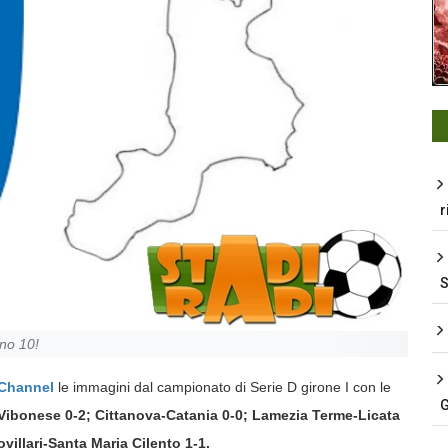
r
rno 10!
oChannel
le immagini dal campionato di Serie D girone I con le
G
Vibonese 0-2; Cittanova-Catania 0-0; Lamezia Terme-Licata
villari-Santa Maria Cilento 1-1.