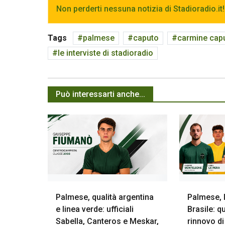
Non perderti nessuna notizia di Stadioradio.it!
Tags
palmese
caputo
carmine cap
le interviste di stadioradio
Può interessarti anche...
Palmese, qualità argentina
Palmese, l
e linea verde: ufficiali
Brasile: qu
Sabella, Canteros e Meskar,
rinnovo d