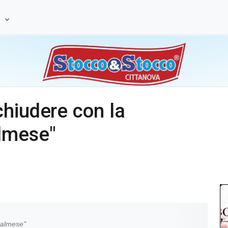
e
hiudere con la
lmese"
Palmese"