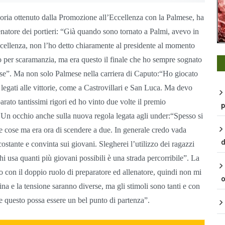
goria ottenuto dalla Promozione all’Eccellenza con la Palmese, ha
lenatore dei portieri: “Già quando sono tornato a Palmi, avevo in
cellenza, non l’ho detto chiaramente al presidente al momento
o per scaramanzia, ma era questo il finale che ho sempre sognato
mese”. Ma non solo Palmese nella carriera di Caputo:“Ho giocato
li legati alle vittorie, come a Castrovillari e San Luca. Ma devo
arato tantissimi rigori ed ho vinto due volte il premio
p
Un occhio anche sulla nuova regola legata agli under:“Spesso si
e cose ma era ora di scendere a due. In generale credo vada
d
ostante e convinta sui giovani. Slegherei l’utilizzo dei ragazzi
hi usa quanti più giovani possibili è una strada percorribile”. La
o con il doppio ruolo di preparatore ed allenatore, quindi non mi
o
ina e la tensione saranno diverse, ma gli stimoli sono tanti e con
he questo possa essere un bel punto di partenza”.