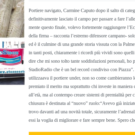
Portiere navigato, Carmine Caputo dopo il salto di cate
definitivamente lasciato il campo per passare a fare l’al
mente questo finale, volevo fortemente raggiungere l’Ec
della firma – racconta l’estremo difensore campano- sol
ed è il culmine di una grande storia vissuta con la Pal
in tanti posti, chiaramente i ricordi più vividi sono quel
dire che mi sono tolto tante soddisfazioni personali, ho p
StadioRadio che è un bel record condiviso con Piazza”. 
utilizzaava il portiere under, non so come cambieranno l
premiato il merito ma soprattutto chi investe in maniera c
all’età, ma al contempo creare sistemi di premialità per c
chiusura è destinata al “nuovo” ruolo:“Avevo già iniziat
trovo davanti ad una novità totale, sicuramente l’adrenal
essi la voglia di migliorare e fare sempre bene. Spero c