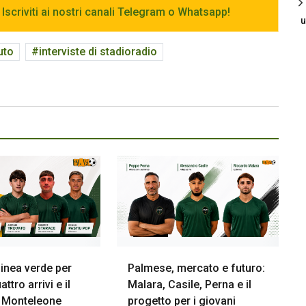
 Iscriviti ai nostri canali Telegram o Whatsapp!
u
uto
interviste di stadioradio
inea verde per
Palmese, mercato e futuro:
attro arrivi e il
Malara, Casile, Perna e il
i Monteleone
progetto per i giovani