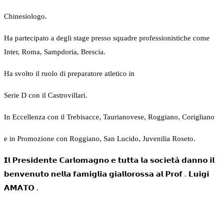
Chinesiologo.
Ha partecipato a degli stage presso squadre professionistiche come
Inter, Roma, Sampdoria, Brescia.
Ha svolto il ruolo di preparatore atletico in
Serie D con il Castrovillari.
In Eccellenza con il Trebisacce, Taurianovese, Roggiano, Corigliano
e in Promozione con Roggiano, San Lucido, Juvenilia Roseto.
𝗜𝗹 𝗣𝗿𝗲𝘀𝗶𝗱𝗲𝗻𝘁𝗲 𝗖𝗮𝗿𝗹𝗼𝗺𝗮𝗴𝗻𝗼 𝗲 𝘁𝘂𝘁𝘁𝗮 𝗹𝗮 𝘀𝗼𝗰𝗶𝗲𝘁𝗮̀ 𝗱𝗮𝗻𝗻𝗼 𝗶𝗹
𝗯𝗲𝗻𝘃𝗲𝗻𝘂𝘁𝗼 𝗻𝗲𝗹𝗹𝗮 𝗳𝗮𝗺𝗶𝗴𝗹𝗶𝗮 𝗴𝗶𝗮𝗹𝗹𝗼𝗿𝗼𝘀𝘀𝗮 𝗮𝗹 𝗣𝗿𝗼𝗳 . 𝗟𝘂𝗶𝗴𝗶
𝗔𝗠𝗔𝗧𝗢 .