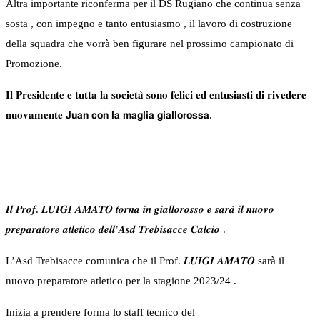
Altra importante riconferma per il DS Rugiano che continua senza
sosta , con impegno e tanto entusiasmo , il lavoro di costruzione
della squadra che vorrà ben figurare nel prossimo campionato di
Promozione.
𝐈𝐥 𝐏𝐫𝐞𝐬𝐢𝐝𝐞𝐧𝐭𝐞 𝐞 𝐭𝐮𝐭𝐭𝐚 𝐥𝐚 𝐬𝐨𝐜𝐢𝐞𝐭𝐚̀ 𝐬𝐨𝐧𝐨 𝐟𝐞𝐥𝐢𝐜𝐢 𝐞𝐝 𝐞𝐧𝐭𝐮𝐬𝐢𝐚𝐬𝐭𝐢 𝐝𝐢 𝐫𝐢𝐯𝐞𝐝𝐞𝐫𝐞
𝐧𝐮𝐨𝐯𝐚𝐦𝐞𝐧𝐭𝐞 𝗝𝘂𝗮𝗻 𝗰𝗼𝗻 𝗹𝗮 𝗺𝗮𝗴𝗹𝗶𝗮 𝗴𝗶𝗮𝗹𝗹𝗼𝗿𝗼𝘀𝘀𝗮.
𝑰𝒍 𝑷𝒓𝒐𝒇. 𝑳𝑼𝑰𝑮𝑰 𝑨𝑴𝑨𝑻𝑶 𝒕𝒐𝒓𝒏𝒂 𝒊𝒏 𝒈𝒊𝒂𝒍𝒍𝒐𝒓𝒐𝒔𝒔𝒐 𝒆 𝒔𝒂𝒓𝒂̀ 𝒊𝒍 𝒏𝒖𝒐𝒗𝒐
𝒑𝒓𝒆𝒑𝒂𝒓𝒂𝒕𝒐𝒓𝒆 𝒂𝒕𝒍𝒆𝒕𝒊𝒄𝒐 𝒅𝒆𝒍𝒍’𝑨𝒔𝒅 𝑻𝒓𝒆𝒃𝒊𝒔𝒂𝒄𝒄𝒆 𝑪𝒂𝒍𝒄𝒊𝒐 .
L’Asd Trebisacce comunica che il Prof. 𝑳𝑼𝑰𝑮𝑰 𝑨𝑴𝑨𝑻𝑶 sarà il
nuovo preparatore atletico per la stagione 2023/24 .
Inizia a prendere forma lo staff tecnico del