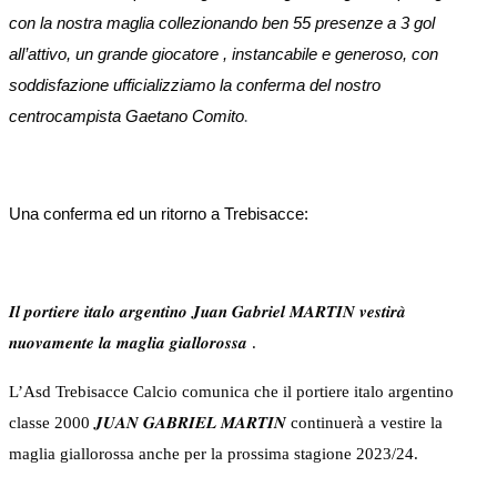
con la nostra maglia collezionando ben 55 presenze a 3 gol
all’attivo, un grande giocatore , instancabile e generoso, con
soddisfazione ufficializziamo la conferma del nostro
centrocampista Gaetano Comito
.
Una conferma ed un ritorno a Trebisacce:
𝑰𝒍 𝒑𝒐𝒓𝒕𝒊𝒆𝒓𝒆 𝒊𝒕𝒂𝒍𝒐 𝒂𝒓𝒈𝒆𝒏𝒕𝒊𝒏𝒐 𝑱𝒖𝒂𝒏 𝑮𝒂𝒃𝒓𝒊𝒆𝒍 𝑴𝑨𝑹𝑻𝑰𝑵 𝒗𝒆𝒔𝒕𝒊𝒓𝒂̀
𝒏𝒖𝒐𝒗𝒂𝒎𝒆𝒏𝒕𝒆 𝒍𝒂 𝒎𝒂𝒈𝒍𝒊𝒂 𝒈𝒊𝒂𝒍𝒍𝒐𝒓𝒐𝒔𝒔𝒂 .
L’Asd Trebisacce Calcio comunica che il portiere italo argentino
classe 2000 𝑱𝑼𝑨𝑵 𝑮𝑨𝑩𝑹𝑰𝑬𝑳 𝑴𝑨𝑹𝑻𝑰𝑵 continuerà a vestire la
maglia giallorossa anche per la prossima stagione 2023/24.