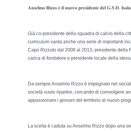
𝐀𝐧𝐬𝐞𝐥𝐦𝐨 𝐑𝐢𝐳𝐳𝐨 𝐞̀ 𝐢𝐥 𝐧𝐮𝐨𝐯𝐨 𝐩𝐫𝐞𝐬𝐢𝐝𝐞𝐧𝐭𝐞 𝐝𝐞𝐥 𝐆.𝐒.𝐃. 𝐈𝐬𝐨
Già co-presidente della squadra di calcio della c
curriculum vanta anche una serie di importanti inca
Capo Rizzuto dal 2008 al 2013, presidente della Pr
carica di fondatore e presidente locale della stes
Da sempre Anselmo Rizzo è impegnato nel sociale 
società vuole ripartire, cercando di coinvolgere an
appassionare i giovani del territorio al nuovo prog
La scelta è caduta su Anselmo Rizzo dopo una serie