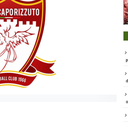
p
d
o