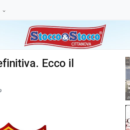
e
finitiva. Ecco il
9