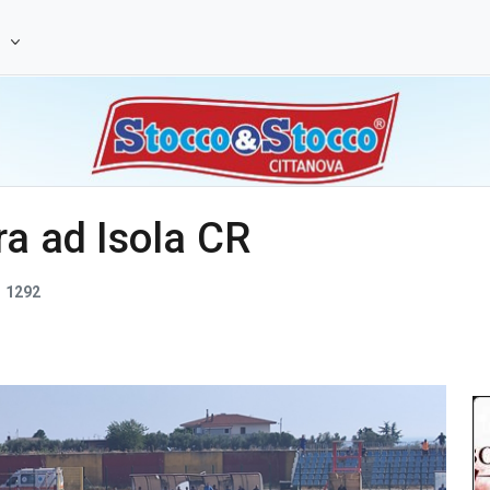
e
a ad Isola CR
1292