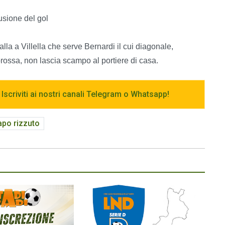
lusione del gol
la a Villella che serve Bernardi il cui diagonale,
rossa, non lascia scampo al portiere di casa.
 Iscriviti ai nostri canali Telegram o Whatsapp!
apo rizzuto