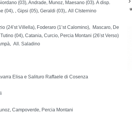
 Giordano (03), Andrade, Munoz, Maesano (03). A disp.
u
(04), , Gipsi (05), Geraldi (03),. All CIsternino
(24'st Villella), Foderaro (1’st Calomino), Mascaro, De
t Tutino (04), Catania, Curcio, Percia Montani (26'st Verso)
Giampà, All. Saladino
avarra Elisa e Salituro Raffaele di Cosenza
i
Munoz, Campoverde, Percia Montani