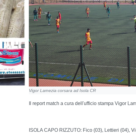
Vigor Lamezia corsara ad Isola CR
Il report match a cura dell'ufficio stampa Vigor La
ISOLA CAPO RIZZUTO: Fico (03), Lettieri (04), Viol