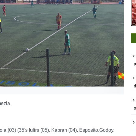
p
d
mezia
o
a (03) (35's Iulirs (05), Kabran (04), Esposito,Godoy,