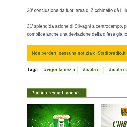
20’ conclusione da fuori area di Zicchinello dà l’il
31’ splendida azione di Silvagni a centrocampo, pal
complice anche una deviazione della difesa giallo
Non perderti nessuna notizia di Stadioradio.it!
Tags
vigor lamezia
isola cr
isola c
Può interessarti anche...