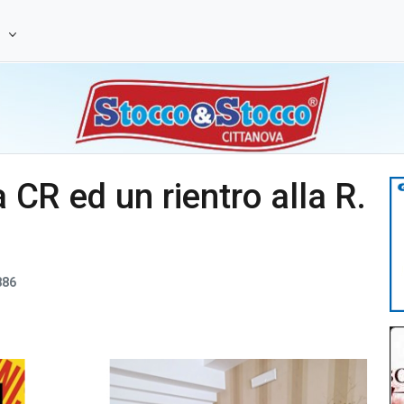
e
a CR ed un rientro alla R.
886