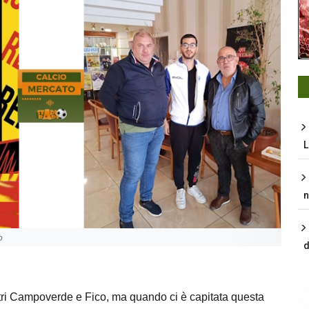
L
n
o
d
stri Campoverde e Fico, ma quando ci è capitata questa