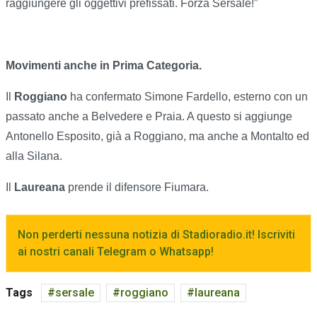
raggiungere gli oggettivi prefissati. Forza Sersale!”
Movimenti anche in Prima Categoria.
Il
Roggiano
ha confermato Simone Fardello, esterno con un
passato anche a Belvedere e Praia. A questo si aggiunge
Antonello Esposito, già a Roggiano, ma anche a Montalto ed
alla Silana.
Il
Laureana
prende il difensore Fiumara.
Non perderti nessuna notizia di Stadioradio.it! Iscriviti
ai nostri canali Telegram o Whatsapp!
Tags
sersale
roggiano
laureana