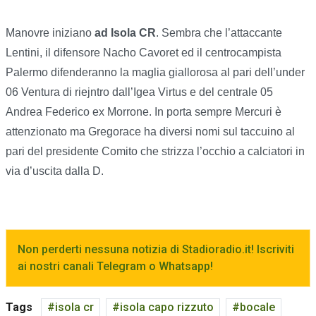
Manovre iniziano
ad Isola CR
. Sembra che l’attaccante
Lentini, il difensore Nacho Cavoret ed il centrocampista
Palermo difenderanno la maglia giallorosa al pari dell’under
06 Ventura di riejntro dall’Igea Virtus e del centrale 05
Andrea Federico ex Morrone. In porta sempre Mercuri è
attenzionato ma Gregorace ha diversi nomi sul taccuino al
pari del presidente Comito che strizza l’occhio a calciatori in
via d’uscita dalla D.
Non perderti nessuna notizia di Stadioradio.it! Iscriviti
ai nostri canali Telegram o Whatsapp!
Tags
isola cr
isola capo rizzuto
bocale