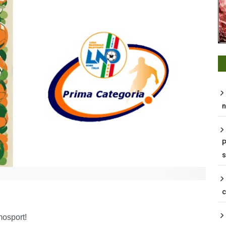
n
P
s
mosport!