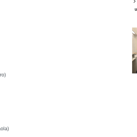
u
ro)
ola)