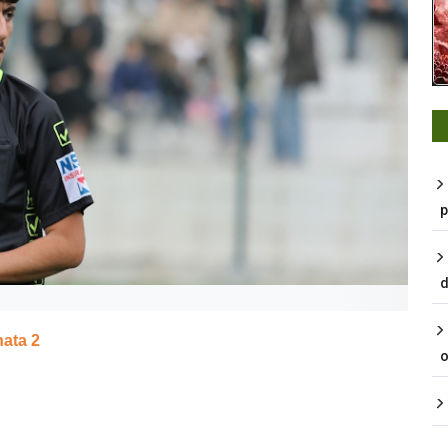
p
d
nata 2
o