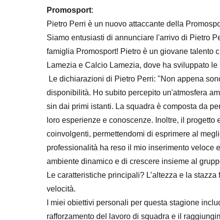
Promosport
:
Pietro Perri è un nuovo attaccante della Promospo
Siamo entusiasti di annunciare l'arrivo di Pietro Pe
famiglia Promosport! Pietro è un giovane talento cr
Lamezia e Calcio Lamezia, dove ha sviluppato le s
Le dichiarazioni di Pietro Perri: "Non appena sono
disponibilità. Ho subito percepito un'atmosfera am
sin dai primi istanti. La squadra è composta da p
loro esperienze e conoscenze. Inoltre, il progetto e 
coinvolgenti, permettendomi di esprimere al megl
professionalità ha reso il mio inserimento veloce e
ambiente dinamico e di crescere insieme al grupp
Le caratteristiche principali? L’altezza e la stazza
velocità.
I miei obiettivi personali per questa stagione includ
rafforzamento del lavoro di squadra e il raggiungi