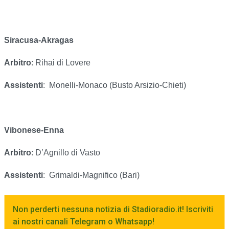
Siracusa-Akragas
Arbitro
: Rihai di Lovere
Assistenti
:
Monelli-Monaco (Busto Arsizio-Chieti)
Vibonese-Enna
Arbitro
: D’Agnillo di Vasto
Assistenti
:
Grimaldi-Magnifico (Bari)
Non perderti nessuna notizia di Stadioradio.it! Iscriviti
ai nostri canali Telegram o Whatsapp!