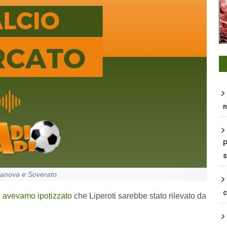
n
P
s
rianova e Soverato
,
avevamo ipotizzato
che Liperoti sarebbe stato rilevato da