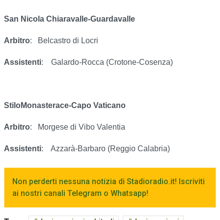
San Nicola Chiaravalle-Guardavalle
Arbitro
:
Belcastro di Locri
Assistenti
:
Galardo-Rocca (Crotone-Cosenza)
StiloMonasterace-Capo Vaticano
Arbitro
:
Morgese di Vibo Valentia
Assistenti
:
Azzarà-Barbaro (Reggio Calabria)
Non perderti nessuna notizia di Stadioradio.it! Iscriviti
ai nostri canali Telegram o Whatsapp!