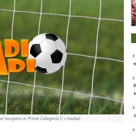
n
P
s
el recupero in Prima Categoria C i risultati