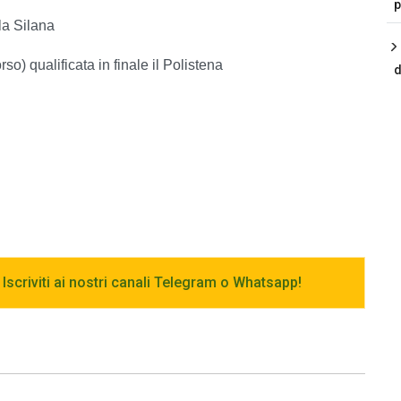
p
la Silana
o) qualificata in finale il Polistena
d
 Iscriviti ai nostri canali Telegram o Whatsapp!