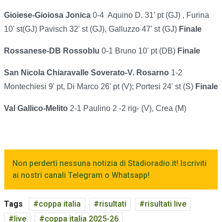
Gioiese-Gioiosa Jonica
0-4 Aquino D. 31' pt (GJ) , Furina
10' st(GJ) Pavisch 32' st (GJ), Galluzzo 47' st (GJ)
Finale
Rossanese-DB Rossoblu
0-1 Bruno 10' pt (DB)
Finale
San Nicola Chiaravalle Soverato-V. Rosarno
1-2
Montechiesi 9' pt, Di Marco 26' pt (V); Portesi 24' st (S)
Finale
Val Gallico-Melito
2-1 Paulino 2 -2 rig- (V), Crea (M)
Non perderti nessuna notizia di Stadioradio.it! Iscriviti
ai nostri canali Telegram o Whatsapp!
Tags
coppa italia
risultati
risultati live
live
coppa italia 2025-26