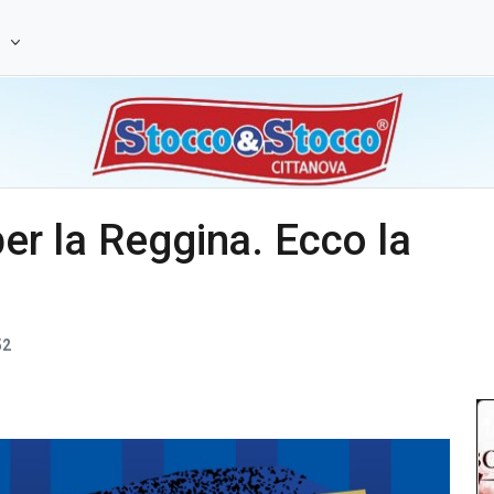
e
 per la Reggina. Ecco la
52