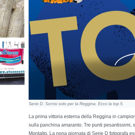
Serie D. Sorrisi solo per la Reggina. Ecco la top 5
La prima vittoria esterna della Reggina in campion
sulla panchina amaranto. Tre punti pesantissimi, sop
Montalto. La nona giornata di Serie D fotografa e