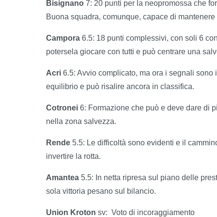
Bisignano
7: 20 punti per la neopromossa che for
Buona squadra, comunque, capace di mantenere u
Campora
6.5: 18 punti complessivi, con soli 6 con
potersela giocare con tutti e può centrare una sa
Acri
6.5: Avvio complicato, ma ora i segnali sono
equilibrio e può risalire ancora in classifica.
Cotronei
6: Formazione che può e deve dare di pi
nella zona salvezza.
Rende
5.5: Le difficoltà sono evidenti e il cammi
invertire la rotta.
Amantea
5.5: In netta ripresa sul piano delle prest
sola vittoria pesano sul bilancio.
Union Kroton
sv: Voto di incoraggiamento