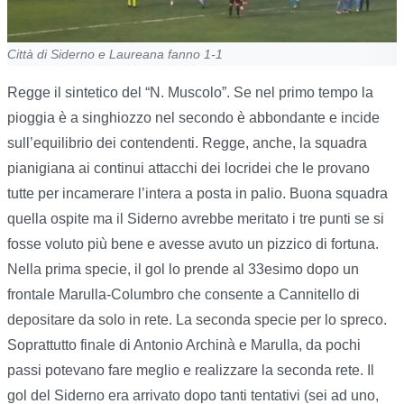
Città di Siderno e Laureana fanno 1-1
Regge il sintetico del “N. Muscolo”. Se nel primo tempo la
pioggia è a singhiozzo nel secondo è abbondante e incide
sull’equilibrio dei contendenti. Regge, anche, la squadra
pianigiana ai continui attacchi dei locridei che le provano
tutte per incamerare l’intera a posta in palio. Buona squadra
quella ospite ma il Siderno avrebbe meritato i tre punti se si
fosse voluto più bene e avesse avuto un pizzico di fortuna.
Nella prima specie, il gol lo prende al 33esimo dopo un
frontale Marulla-Columbro che consente a Cannitello di
depositare da solo in rete. La seconda specie per lo spreco.
Soprattutto finale di Antonio Archinà e Marulla, da pochi
passi potevano fare meglio e realizzare la seconda rete. Il
gol del Siderno era arrivato dopo tanti tentativi (sei ad uno,