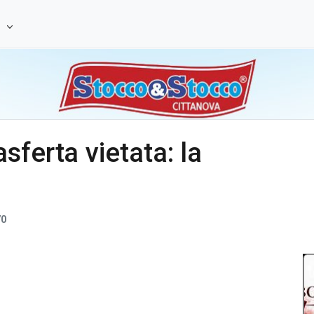
e
sferta vietata: la
0