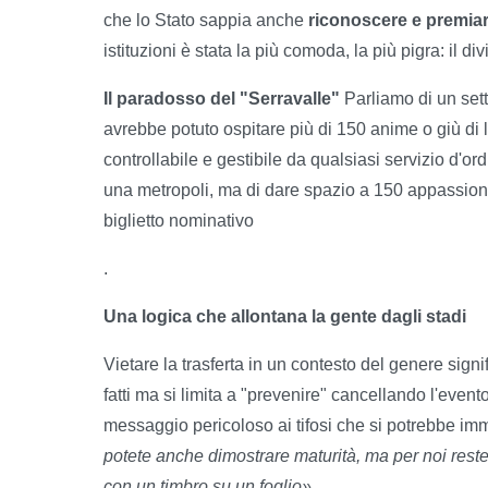
che lo Stato sappia anche
riconoscere e premia
istituzioni è stata la più comoda, la più pigra: il di
Il paradosso del "Serravalle"
Parliamo di un setto
avrebbe potuto ospitare più di 150 anime o giù di 
controllabile e gestibile da qualsiasi servizio d'o
una metropoli, ma di dare spazio a 150 appassiona
biglietto nominativo
.
Una logica che allontana la gente dagli stadi
Vietare la trasferta in un contesto del genere sign
fatti ma si limita a "prevenire" cancellando l'even
messaggio pericoloso ai tifosi che si potrebbe im
potete anche dimostrare maturità, ma per noi rest
con un timbro su un foglio»
.