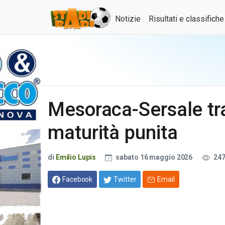
Notizie
Risultati e classifich
Mesoraca-Sersale tra
maturità punita
di
Emilio Lupis
sabato 16 maggio 2026
247
Facebook
Twitter
Email