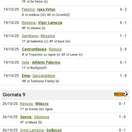
19' st De Felice (n)
19/10/25
Paternò
-
Igea Virtus
0 - 2
6' st maltese (IG) 46' st Cicirello(I)
19/10/25
Reggina
-
Vigor Lamezia
0 - 1
49' st staiano (v)
19/10/25
Sambiase
-
Messina
1 - 1
17' pt haberkon (s) 49' st toure (m)
19/10/25
Castrumfavara
-
Ragusa
2 - 0
8' st Tripicchio su rigore (c) 43' st Leone (c)
19/10/25
Gela
-
Athletic Palermo
0 - 1
11' st Bonfiglio(P)
19/10/25
Enna
-
Sancataldese
1 - 0
48' st Tcahouna Franky (e)
Giornata 9
26/10/25
Ragusa
-
Milazzo
0 - 1
11' pt Giunta (m) rigore
26/10/25
Savoia
-
Vibonese
1 - 0
47' st Meola (S)
26/10/25
Vigor Lamezia
-
Gelbison
0 - 1