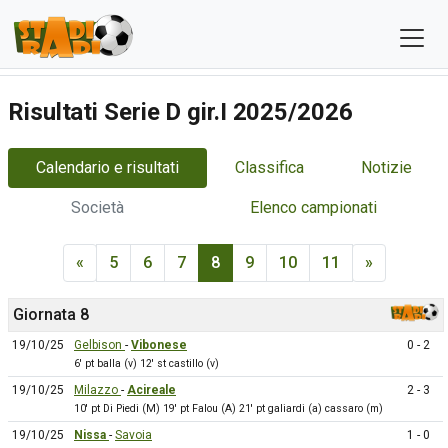
Risultati Serie D gir.I 2025/2026
Calendario e risultati
Classifica
Notizie
Società
Elenco campionati
«
5
6
7
8
9
10
11
»
Giornata 8
19/10/25
Gelbison
-
Vibonese
0 - 2
6' pt balla (v) 12' st castillo (v)
19/10/25
Milazzo
-
Acireale
2 - 3
10' pt Di Piedi (M) 19' pt Falou (A) 21' pt galiardi (a) cassaro (m)
19/10/25
Nissa
-
Savoia
1 - 0