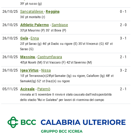
39' pt russo (g)
26/10/25
Sancataldese
-
Reggina
0 - 1
36' pt montalto (r)
26/10/25
Athletic Palermo
-
Sambiase
2 - 0
33'pt Maurino (P) 35' st Bova (P)
26/10/25
Gela
-
Enna
3 - 1
20' pt Sarao (g) 46' pt Dadic su rigore (E) 35'st Vincenzi (G) 43' st
Sarao (G)
26/10/25
Messina
-
Castrumfavara
2 - 1
40'pt Roseti (M) 5'st Vaccaro (F) 42'st Saverino (M)
26/10/25
Igea Virtus
-
Nissa
3 - 2
10' pt Terranova(n)28'pt Samake (Ig) su rigore, Calafiore (Ig) 48' st
Samakè(Ig) 52' st Diaz(n) su rigore
05/11/25
Acireale
-
Paternò
2 - 1
rinviata al 5 novembre Il rinvio è stato causato dall'indisponibilità
dello stadio "Aci e Galatea" per lavori di risemina del campo