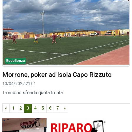
Eccellenza
Morrone, poker ad Isola Capo Rizzuto
10/04/2022 21:01
Trombino sfonda quota trenta
«
1
2
3
4
5
6
7
»