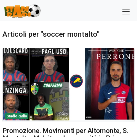
Articoli per "soccer montalto"
StadioRadio
Promozione. Movimenti per Altomonte, S.