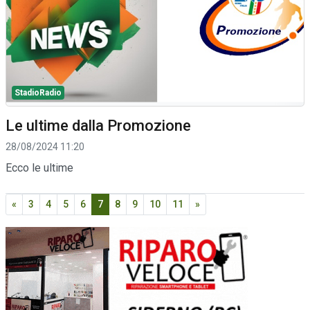
StadioRadio
Le ultime dalla Promozione
28/08/2024 11:20
Ecco le ultime
«
3
4
5
6
7
8
9
10
11
»