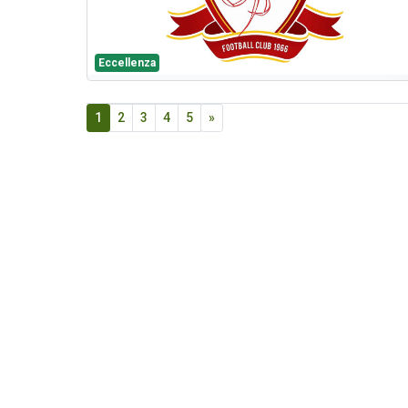
Eccellenza
1
2
3
4
5
»