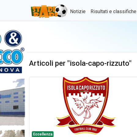
Notizie
Risultati e classifich
Articoli per "isola-capo-rizzuto"
Eccellenza