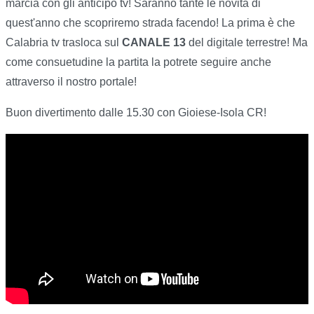
marcia con gli anticipo tv! Saranno tante le novità di
quest'anno che scopriremo strada facendo! La prima è che
Calabria tv trasloca sul
CANALE 13
del digitale terrestre! Ma
come consuetudine la partita la potrete seguire anche
attraverso il nostro portale!
Buon divertimento dalle 15.30 con Gioiese-Isola CR!