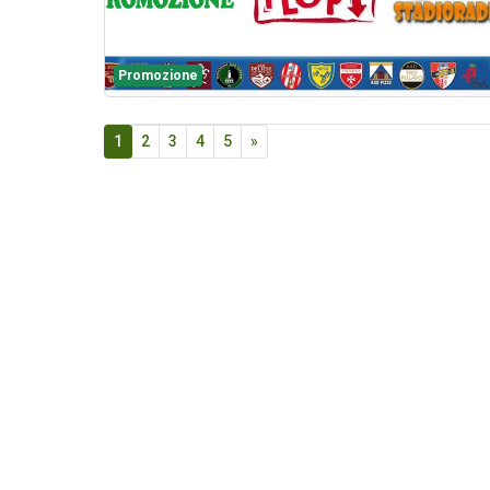
Promozione
1
2
3
4
5
»