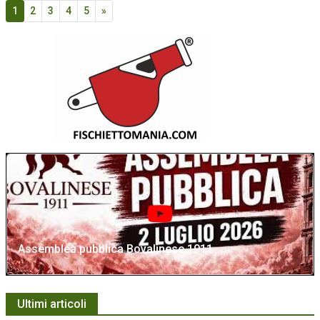
1
2
3
4
5
»
Assemblea pubblica Bovalinese 1911
Ultimi articoli