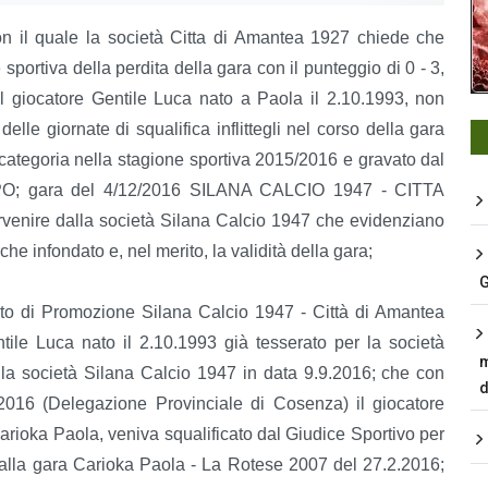
 con il quale la società Citta di Amantea 1927 chiede che
 sportiva della perdita della gara con il punteggio di 0 - 3,
 il giocatore Gentile Luca nato a Paola il 2.10.1993, non
lle giornate di squalifica inflittegli nel corso della gara
ategoria nella stagione sportiva 2015/2016 e gravato dal
SPO; gara del 4/12/2016 SILANA CALCIO 1947 - CITTA
venire dalla società Silana Calcio 1947 che evidenziano
che infondato e, nel merito, la validità della gara;
G
nato di Promozione Silana Calcio 1947 - Città di Amantea
tile Luca nato il 2.10.1993 già tesserato per la società
m
la società Silana Calcio 1947 in data 9.9.2016; che con
d
2016 (Delegazione Provinciale di Cosenza) il giocatore
arioka Paola, veniva squalificato dal Giudice Sportivo per
o alla gara Carioka Paola - La Rotese 2007 del 27.2.2016;