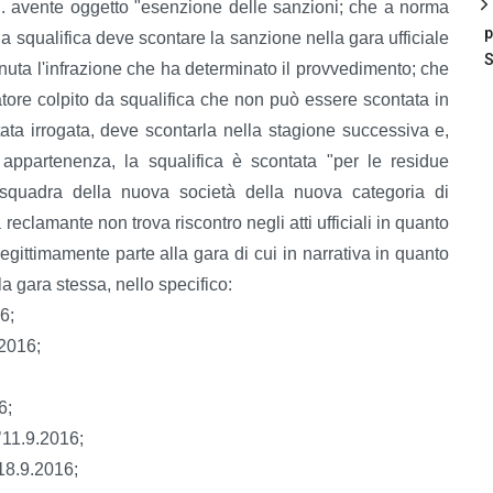
.S. avente oggetto "esenzione delle sanzioni; che a norma
p
 da squalifica deve scontare la sanzione nella gara ufficiale
S
uta l'infrazione che ha determinato il provvedimento; che
iatore colpito da squalifica che non può essere scontata in
stata irrogata, deve scontarla nella stagione successiva e,
appartenenza, la squalifica è scontata "per le residue
a squadra della nuova società della nuova categoria di
eclamante non trova riscontro negli atti ufficiali in quanto
egittimamente parte alla gara di cui in narrativa in quanto
la gara stessa, nello specifico:
6;
.2016;
6;
’11.9.2016;
 18.9.2016;