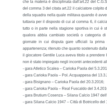
che la materia è disciplinata dall'art.22 del C.G
del comma 3 del citata art.22 il calciatore colpito
della squadra nella quale militava quando è avven
tuttavia per il disposto di cui al comma 6, il calc
tutto o in parte nella stagione sportiva in cui è 
qualora abbia cambiato società o categoria di 
giornate in cui disputa gare ufficiali la prim
appartenenza; ritenuto che quanto sostenuto dalla r
il giocatore Gentile Luca aveva titolo a prendere l
non è stato impiegato negli incontri antecedenti al
- gara Atletico Scalea – Carioka Paola del 5.3.201
- gara Carioka Paola – Pol. Acquappesa del 13.3
- gara Bisignano – Carioka Paola del 20.3.2016;
- gara Carioka Paola – Real Fuscaldo del 3.4.201
- gara Brutium Cosenza – Silana Calcio 1947 dell
- gara Silana Calcio 1947 – Città di Botricello del