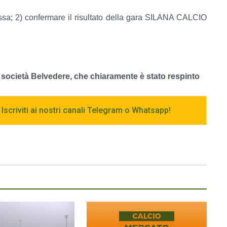
tassa; 2) confermare il risultato della gara SILANA CALCIO
 società Belvedere, che chiaramente è stato respinto
 Iscriviti ai nostri canali Telegram o Whatsapp!