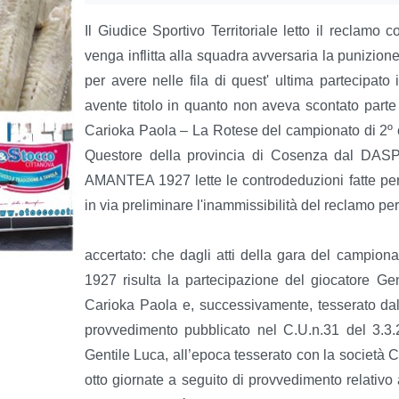
Il Giudice Sportivo Territoriale letto il reclamo
venga inflitta alla squadra avversaria la punizione
per avere nelle fila di quest' ultima partecipato
avente titolo in quanto non aveva scontato parte de
Carioka Paola – La Rotese del campionato di 2º c
Questore della provincia di Cosenza dal DA
AMANTEA 1927 lette le controdeduzioni fatte per
in via preliminare l'inammissibilità del reclamo per
accertato: che dagli atti della gara del campio
1927 risulta la partecipazione del giocatore Gen
Carioka Paola e, successivamente, tesserato dal
provvedimento pubblicato nel C.U.n.31 del 3.3.
Gentile Luca, all’epoca tesserato con la società C
otto giornate a seguito di provvedimento relativ