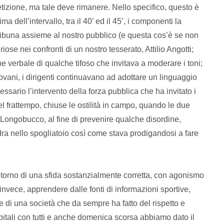
tizione, ma tale deve rimanere. Nello specifico, questo è
dell’intervallo, tra il 40’ ed il 45’, i componenti la
ribuna assieme al nostro pubblico (e questa cos’è se non
iose nei confronti di un nostro tesserato, Attilio Angotti;
e verbale di qualche tifoso che invitava a moderare i toni;
ovani, i dirigenti continuavano ad adottare un linguaggio
essario l’intervento della forza pubblica che ha invitato i
el frattempo, chiuse le ostilità in campo, quando le due
e Longobucco, al fine di prevenire qualche disordine,
adra nello spogliatoio così come stava prodigandosi a fare
ontorno di una sfida sostanzialmente corretta, con agonismo
invece, apprendere dalle fonti di informazioni sportive,
e di una società che da sempre ha fatto del rispetto e
pitali con tutti e anche domenica scorsa abbiamo dato il