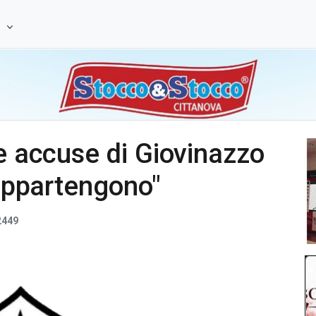
e
le accuse di Giovinazzo
 appartengono"
449