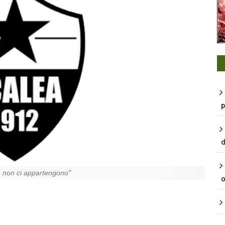
p
d
ie non ci appartengono"
o