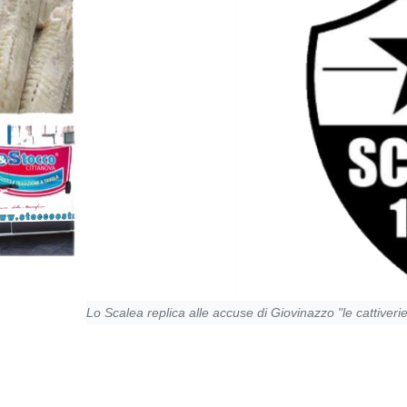
Lo Scalea replica alle accuse di Giovinazzo "le cattiver