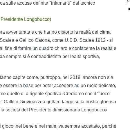
ca sulle accuse definite "infamanti" dal tecnico
u
el Presidente Longobucco)
iera avventurata e che hanno distorto la realtà del clima
a Scalea e Gallico Catona, come U.S.D. Scalea 1912 - si
al fine di fornire un quadro chiaro e confacente la realtà e
a sempre si è contraddistinta per lealtà sportiva,
 fanno capire come, purtroppo, nel 2019, ancora non sia
be essere la base per poter accedere ad un ruolo delicato,
e quello di dirigente sportivo. Crediamo che il ‘fuoco’
del Gallico Giovinazzoa gettare fango sulla nostra gloriosa
ive la società del Presidente dimissionario Longobucco
i gioco, nel bene e nel male, va sempre accettato, perché