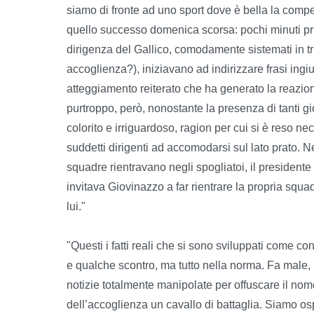
siamo di fronte ad uno sport dove è bella la compe
quello successo domenica scorsa: pochi minuti prima 
dirigenza del Gallico, comodamente sistemati in t
accoglienza?), iniziavano ad indirizzare frasi ingiur
atteggiamento reiterato che ha generato la reazion
purtroppo, però, nonostante la presenza di tanti gi
colorito e irriguardoso, ragion per cui si è reso nec
suddetti dirigenti ad accomodarsi sul lato prato. N
squadre rientravano negli spogliatoi, il president
invitava Giovinazzo a far rientrare la propria squ
lui."
"Questi i fatti reali che si sono sviluppati come c
e qualche scontro, ma tutto nella norma. Fa male, 
notizie totalmente manipolate per offuscare il nom
dell’accoglienza un cavallo di battaglia. Siamo os