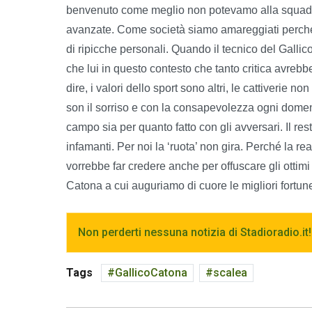
benvenuto come meglio non potevamo alla squadra
avanzate. Come società siamo amareggiati perché 
di ripicche personali. Quando il tecnico del Gallic
che lui in questo contesto che tanto critica avreb
dire, i valori dello sport sono altri, le cattiverie
son il sorriso e con la consapevolezza ogni domeni
campo sia per quanto fatto con gli avversari. Il re
infamanti. Per noi la ‘ruota’ non gira. Perché la r
vorrebbe far credere anche per offuscare gli ottimi
Catona a cui auguriamo di cuore le migliori fortune
Non perderti nessuna notizia di Stadioradio.it!
Tags
GallicoCatona
scalea