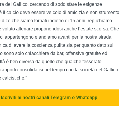
 del Gallico, cercando di soddisfare le esigenze
il calcio deve essere veicolo di amicizia e non strumento
o dice che siamo tornati indietro di 15 anni, replichiamo
be voluto allenare proponendosi anche l’estate scorsa. Che
 non ci appartengono e andiamo avanti per la nostra strada
ca di avere la coscienza pulita sia per quanto dato sul
sto sono solo chiacchiere da bar, offensive gratuite ed
ealtà è ben diversa da quello che qualche tesserato
 rapporti consolidatisi nel tempo con la società del Gallico
 calcistiche."
 Iscriviti ai nostri canali Telegram o Whatsapp!