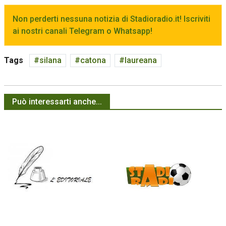
Non perderti nessuna notizia di Stadioradio.it! Iscriviti
ai nostri canali Telegram o Whatsapp!
Tags
silana
catona
laureana
Può interessarti anche...