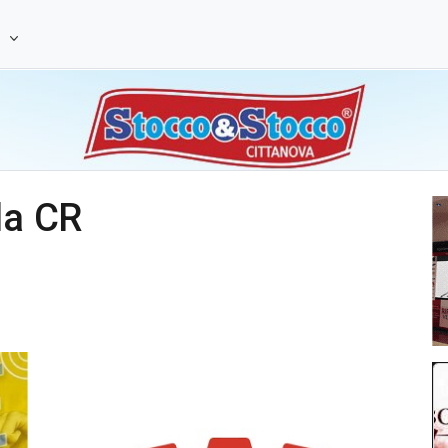
e
la CR