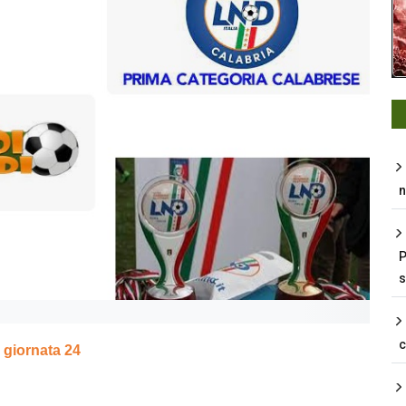
n
P
s
 giornata 24