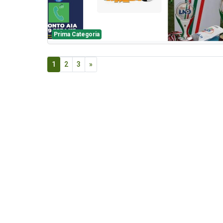
Prima Categoria
1
2
3
»