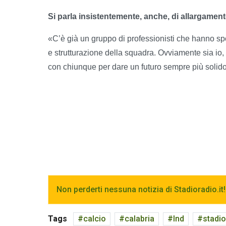
Si parla insistentemente, anche, di allargament
«C’è già un gruppo di professionisti che hanno spo
e strutturazione della squadra. Ovviamente sia io,
con chiunque per dare un futuro sempre più solido 
Non perderti nessuna notizia di Stadioradio.it!
Tags
calcio
calabria
lnd
stadio