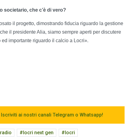
o societario, che c’è di vero?
sato il progetto, dimostrando fiducia riguardo la gestione
 che il presidente Alia, siamo sempre aperti per discutere
ed importante riguardo il calcio a Locri».
 Iscriviti ai nostri canali Telegram o Whatsapp!
radio
locri next gen
locri