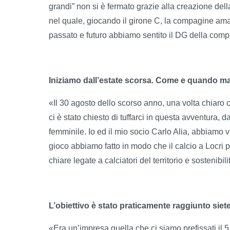
grandi” non si è fermato grazie alla creazione de
nel quale, giocando il girone C, la compagine ama
passato e futuro abbiamo sentito il DG della com
Iniziamo dall’estate scorsa. Come e quando mat
«Il 30 agosto dello scorso anno, una volta chiaro
ci è stato chiesto di tuffarci in questa avventura
femminile. Io ed il mio socio Carlo Alia, abbiamo v
gioco abbiamo fatto in modo che il calcio a Locr
chiare legate a calciatori del territorio e sostenibi
L’obiettivo è stato praticamente raggiunto siet
«Era un’impresa quella che ci siamo prefissati il 5 