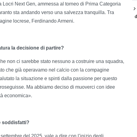
lla Locri Next Gen, ammessa al torneo di Prima Categoria
ranto sta andando verso una salvezza tranquilla. Tra
d
pagine locrese, Ferdinando Armeni.
ura la decisione di partire?
 che non ci sarebbe stato nessuno a costruire una squadra,
, dato che già operavamo nel calcio con la compagine
alutato la situazione e spinti dalla passione per questo
i proseguisse. Ma abbiamo deciso di muoverci con idee
lità economica».
e soddisfatti?
settembre del 2025, vale a dire con l’inizio degli