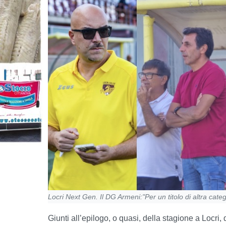
Locri Next Gen. Il DG Armeni:"Per un titolo di altra cat
Giunti all’epilogo, o quasi, della stagione a Locri,