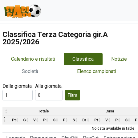
Classifica Terza Categoria gir.A
2025/2026
Calendario e risultati
Classifica
Notizie
Società
Elenco campionati
Dalla giornata:
Alla giornata:
Filtra
Totale
Casa
Pt
G
V
P
S
F
S
Dr
Pt
V
P
S
F
No data available in table