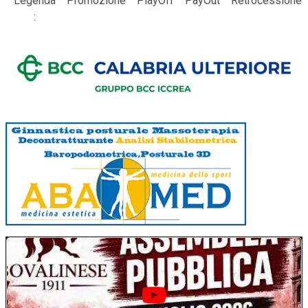
Legenda
Promozione
PlayOff
PayOut
Retrocessione
: